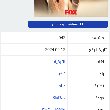
مشاهدة و تحميل
المشاهدات
942
تاريخ الرفع
2024-09-12
اللغة
التركية
البلد
تركيا
التصنيف
دراما
الجودة
BluRay
الدقة
FHD - 1080p