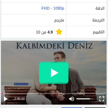
الدقة
FHD - 1080p
الترجمة
مترجم
التقييم
4.9
من 10
2:46:00