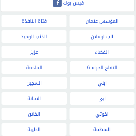
فيس بوك
المؤسس عثمان
فتاة النافذة
الب ارسلان
الذئب الوحيد
القضاء
عزيز
التفاح الحرام 6
الملحمة
ابني
السجين
ابي
الامانة
اخوتي
الخائن
المنظمة
الطيبة