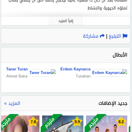
المعاناة بعد ان كان ذا شهرة عالية ليصبح يائسا الى ان يلتقي بشاب
ريح مجنونة 3
تملؤه الحيوية والنشاط
إقرأ المزيد
التبليغ
|
مشاركة
الأبطال
Taner Turan
Erdem Kaynarca
Ahmet Batur
Tunahan
جديد الإضافات
المزيد »
مترجم
مترجم
مترجم
7.8
9.9
8.2