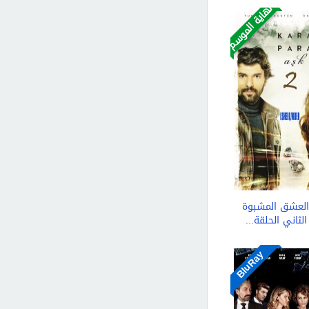
نهاية الموسم
لعشق المشبوة
لثاني الحلقة...
BluRay