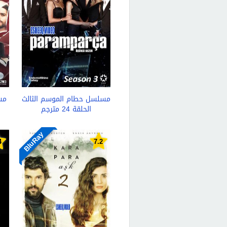
مسلسل حطام الموسم الثالث
مس
الحلقة 24 مترجم
BluRay
4
7.2