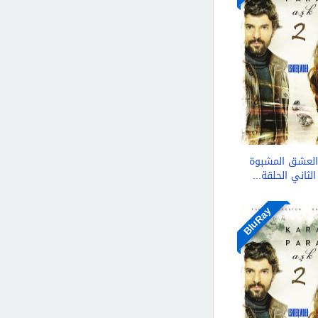
لعشق المشبوة
لثاني الحلقة...
BluRay