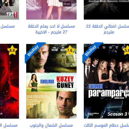
مسلسل اضنالي الحلقة 22
مسلسل لا احد يعلم الحلقة
مترجم
27 مترجم - الاخيرة
BluRay
BluRay
8.8
7.6
5.
سل حطام الموسم الثالث
مسلسل الشمال والجنوب