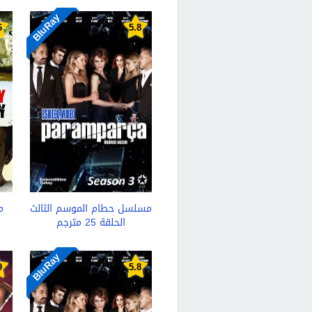
BluRay
6
5.8
مسلسل حطام الموسم الثالث
م
الحلقة 25 مترجم
BluRay
9
5.8