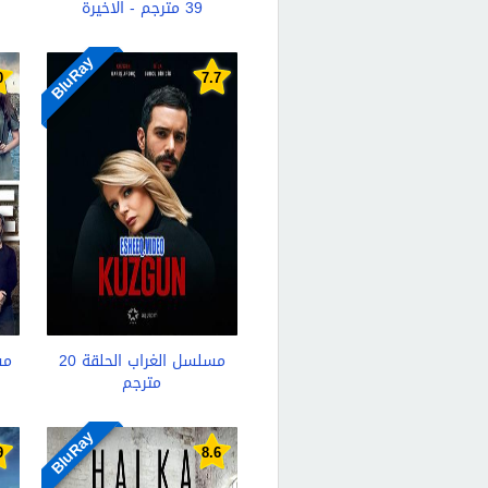
39 مترجم - الاخيرة
BluRay
0
7.7
مسلسل الغراب الحلقة 20
مس
مترجم
BluRay
9
8.6