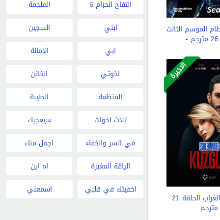
التفاح الحرام 6
الملحمة
ابني
السجين
م الموسم الثالث
.
ابي
الامانة
الاخيرة
اخوتي
الخائن
المنظمة
الطيبة
ثلاث اخوات
سيعجبك
في السر والخفاء
اجمل منك
الياقة المغبرة
اه اين
اخفيتك في قلبي
اسمعني
مسلسل الغراب الحلقة 21
مترجم