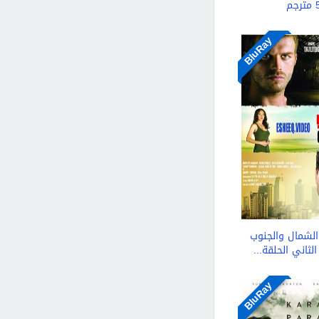
ترجم
BluRay
شمال والجنوب
لثاني الحلقة...
BluRay