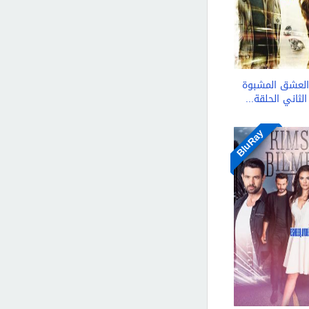
لعشق المشبوة
لثاني الحلقة...
BluRay