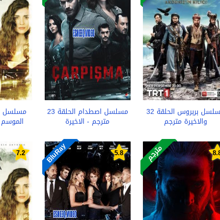
مسلسل بربروس الحلقة 32
مسلسل اصطدام الحلقة 23
مسلسل ا
والاخيرة مترجم
مترجم - الاخيرة
الموسم ا
BluRay
مترجم
7.2
5.8
8.