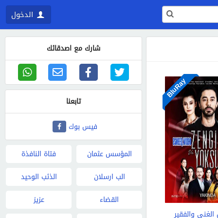
الدخول
شارك مع اصدقائك
BluRay
تابعنا
فيس بوك
المؤسس عثمان
فتاة النافذة
الب ارسلان
الذئب الوحيد
القضاء
عزيز
لغني والفقير