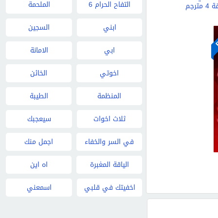
التفاح الحرام 6
الملحمة
 مترجم
ابني
السجين
B
ابي
الامانة
اخوتي
الخائن
المنظمة
الطيبة
ثلاث اخوات
سيعجبك
في السر والخفاء
اجمل منك
الياقة المغبرة
اه اين
اخفيتك في قلبي
اسمعني