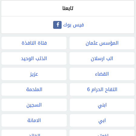
تابعنا
فيس بوك
المؤسس عثمان
فتاة النافذة
الب ارسلان
الذئب الوحيد
القضاء
عزيز
التفاح الحرام 6
الملحمة
ابني
السجين
ابي
الامانة
اخوتي
الخائن